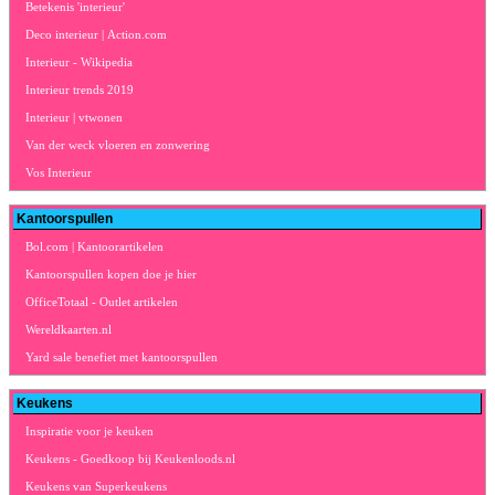
Betekenis 'interieur'
Deco interieur | Action.com
Interieur - Wikipedia
Interieur trends 2019
Interieur | vtwonen
Van der weck vloeren en zonwering
Vos Interieur
Kantoorspullen
Bol.com | Kantoorartikelen
Kantoorspullen kopen doe je hier
OfficeTotaal - Outlet artikelen
Wereldkaarten.nl
Yard sale benefiet met kantoorspullen
Keukens
Inspiratie voor je keuken
Keukens - Goedkoop bij Keukenloods.nl
Keukens van Superkeukens