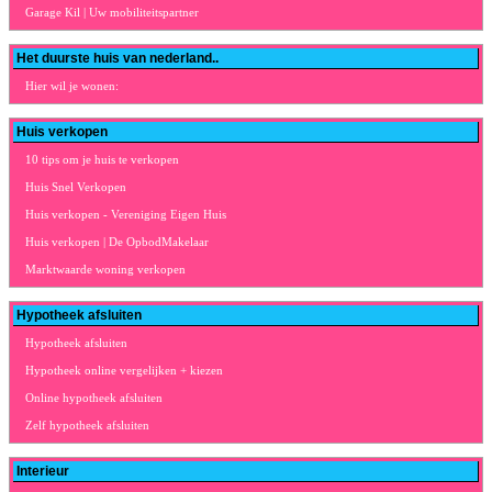
Garage Kil | Uw mobiliteitspartner
Het duurste huis van nederland..
Hier wil je wonen:
Huis verkopen
10 tips om je huis te verkopen
Huis Snel Verkopen
Huis verkopen - Vereniging Eigen Huis
Huis verkopen | De OpbodMakelaar
Marktwaarde woning verkopen
Hypotheek afsluiten
Hypotheek afsluiten
Hypotheek online vergelijken + kiezen
Online hypotheek afsluiten
Zelf hypotheek afsluiten
Interieur