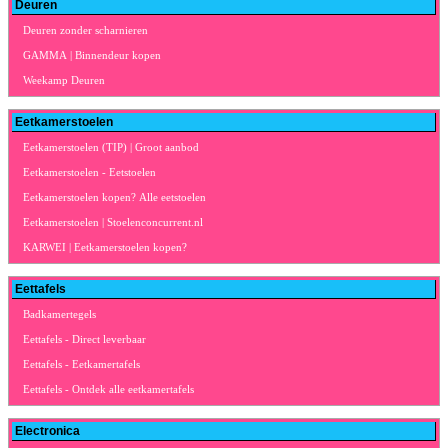
Deuren
Deuren zonder scharnieren
GAMMA | Binnendeur kopen
Weekamp Deuren
Eetkamerstoelen
Eetkamerstoelen (TIP) | Groot aanbod
Eetkamerstoelen - Eetstoelen
Eetkamerstoelen kopen? Alle eetstoelen
Eetkamerstoelen | Stoelenconcurrent.nl
KARWEI | Eetkamerstoelen kopen?
Eettafels
Badkamertegels
Eettafels - Direct leverbaar
Eettafels - Eetkamertafels
Eettafels - Ontdek alle eetkamertafels
Electronica