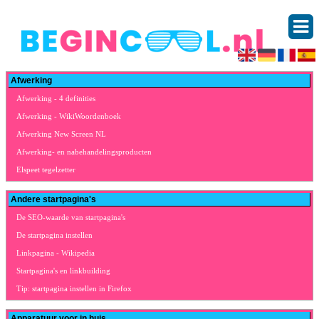
Afwerking
Afwerking - 4 definities
Afwerking - WikiWoordenboek
Afwerking New Screen NL
Afwerking- en nabehandelingsproducten
Elspeet tegelzetter
Andere startpagina's
De SEO-waarde van startpagina's
De startpagina instellen
Linkpagina - Wikipedia
Startpagina's en linkbuilding
Tip: startpagina instellen in Firefox
Apparatuur voor in huis